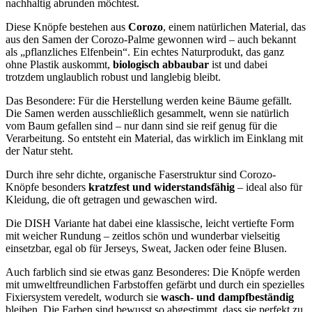
nachhaltig abrunden möchtest.
Diese Knöpfe bestehen aus
Corozo
, einem natürlichen Material, das
aus den Samen der Corozo-Palme gewonnen wird – auch bekannt
als „pflanzliches Elfenbein“. Ein echtes Naturprodukt, das ganz
ohne Plastik auskommt,
biologisch abbaubar
ist und dabei
trotzdem unglaublich robust und langlebig bleibt.
Das Besondere: Für die Herstellung werden keine Bäume gefällt.
Die Samen werden ausschließlich gesammelt, wenn sie natürlich
vom Baum gefallen sind – nur dann sind sie reif genug für die
Verarbeitung. So entsteht ein Material, das wirklich im Einklang mit
der Natur steht.
Durch ihre sehr dichte, organische Faserstruktur sind Corozo-
Knöpfe besonders
kratzfest und widerstandsfähig
– ideal also für
Kleidung, die oft getragen und gewaschen wird.
Die DISH Variante hat dabei eine klassische, leicht vertiefte Form
mit weicher Rundung – zeitlos schön und wunderbar vielseitig
einsetzbar, egal ob für Jerseys, Sweat, Jacken oder feine Blusen.
Auch farblich sind sie etwas ganz Besonderes: Die Knöpfe werden
mit umweltfreundlichen Farbstoffen gefärbt und durch ein spezielles
Fixiersystem veredelt, wodurch sie
wasch- und dampfbeständig
bleiben. Die Farben sind bewusst so abgestimmt, dass sie perfekt zu