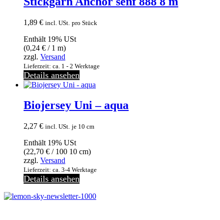
Stickgarn Anchor senf 888 8 m
1,89
€
incl. USt.
pro Stück
Enthält 19% USt
(
0,24
€
/ 1 m)
zzgl.
Versand
Lieferzeit: ca. 1 - 2 Werktage
Details ansehen
Biojersey Uni – aqua
2,27
€
incl. USt.
je 10 cm
Enthält 19% USt
(
22,70
€
/ 100 10 cm)
zzgl.
Versand
Lieferzeit: ca. 3-4 Werktage
Details ansehen
Melde dich jetzt kostenlos zu unserem Newsletter an