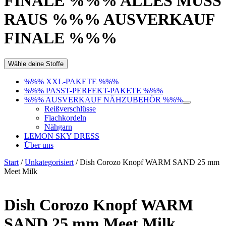
FINALE %%% ALLES MUSS
RAUS %%% AUSVERKAUF
FINALE %%%
Wähle deine Stoffe
%%% XXL-PAKETE %%%
%%% PASST-PERFEKT-PAKETE %%%
%%% AUSVERKAUF NÄHZUBEHÖR %%%
Reißverschlüsse
Flachkordeln
Nähgarn
LEMON SKY DRESS
Über uns
Start
/
Unkategorisiert
/ Dish Corozo Knopf WARM SAND 25 mm
Meet Milk
Dish Corozo Knopf WARM
SAND 25 mm Meet Milk