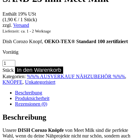
Enthält 19% USt
(
1,90
€
/ 1 Stück)
zzgl.
Versand
Lieferzeit: ca. 1 - 2 Werktage
Dish Corozo Knopf,
OEKO-TEX® Standard 100 zertifiziert
Vorrätig
Dish
Corozo
In den Warenkorb
Stück
Knopf
Kategorien:
%%% AUSVERKAUF NÄHZUBEHÖR %%%
,
WARM
KNÖPFE
,
Unkategorisiert
SAND
25
Beschreibung
mm
Produktsicherheit
Meet
Rezensionen (0)
Milk
Menge
Beschreibung
Unsere
DISH Corozo Knöpfe
von Meet Milk sind die perfekte
Wahl, wenn du deine Nähprojekte nicht nur schön, sondern auch