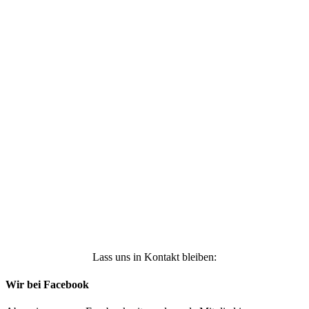
Ich stimme zu, dass meine personenbezogenen
Daten genutzt werden, um werbliche E-Mails zu
erhalten, und weiß, dass ich dies jederzeit
widerrufen kann. Weitere Infos findest Du unter
https://die-kleine-stoffmaus.de/datenschutz/
Anmelden
Lass uns in Kontakt bleiben:
Wir bei Facebook