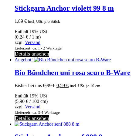
Stickgarn Anchor violett 99 8 m
1,89
€
incl. USt.
pro Stück
Enthält 19% USt
(
0,24
€
/ 1 m)
zzgl.
Versand
Lieferzeit: ca. 1 - 2 Werktage
Details ansehen
Angebot!
Bio Bündchen uni rosa scuro B-Ware
Ursprünglicher
Aktueller
Bisher bei uns
0,99
€
0,59
€
incl. USt.
je 10 cm
Preis
Preis
Enthält 19% USt
war:
ist:
(
5,90
€
/ 100 cm)
0,99 €
0,59 €.
zzgl.
Versand
Lieferzeit: ca. 3-4 Werktage
Details ansehen