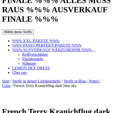
FINALE %%% ALLES MUSS
RAUS %%% AUSVERKAUF
FINALE %%%
Wähle deine Stoffe
%%% XXL-PAKETE %%%
%%% PASST-PERFEKT-PAKETE %%%
%%% AUSVERKAUF NÄHZUBEHÖR %%%
Reißverschlüsse
Flachkordeln
Nähgarn
LEMON SKY DRESS
Über uns
Start
/
Stoffe in deiner Lieblingsfarbe
/
Stoffe in Blau / Petrol /
Grün
/ French Terry Kranichflug dark blue sky
French Terry Kranichflug dark