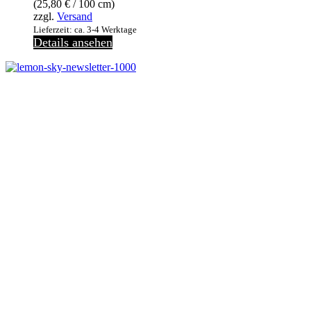
(
25,80
€
/ 100 cm)
zzgl.
Versand
Lieferzeit: ca. 3-4 Werktage
Details ansehen
Melde dich jetzt kostenlos zu unserem Newsletter an
und verpasse keine Neuigkeiten mehr.
Jetzt anmelden
Melde dich jetzt zu
unserem Newsletter an
und spare 10% bei