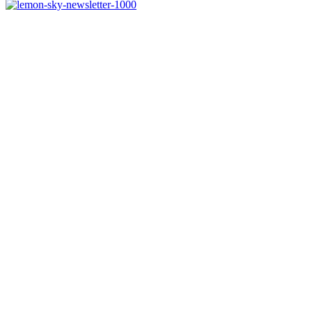
Melde dich jetzt kostenlos zu unserem Newsletter an
und verpasse keine Neuigkeiten mehr.
Jetzt anmelden
Melde dich jetzt zu
unserem Newsletter an
und spare 10% bei
einem Bestellwert ab
50€