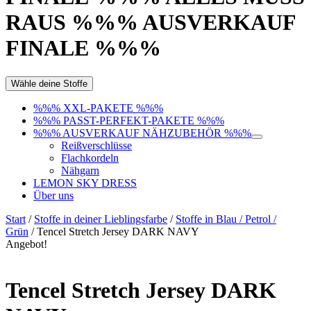
RAUS %%% AUSVERKAUF
FINALE %%%
Wähle deine Stoffe
%%% XXL-PAKETE %%%
%%% PASST-PERFEKT-PAKETE %%%
%%% AUSVERKAUF NÄHZUBEHÖR %%%
Reißverschlüsse
Flachkordeln
Nähgarn
LEMON SKY DRESS
Über uns
Start
/
Stoffe in deiner Lieblingsfarbe
/
Stoffe in Blau / Petrol /
Grün
/ Tencel Stretch Jersey DARK NAVY
Angebot!
Tencel Stretch Jersey DARK