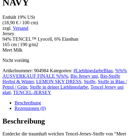
NAVY
Enthält 19% USt
(
18,90
€
/ 100 cm)
zzgl.
Versand
Jersey
94% TENCEL™ Lyocell, 6% Elasthan
165 cm | 190 g/m2
Meet Milk
Nicht vorrätig
Artikelnummer:
904984
Kategorien:
#LieblingsfarbeBlau
,
%%%
AUSVERKAUF FINALE %%%
,
Bio Jersey uni
,
Bio-Stoffe
Herbst & Winter
,
LEMON SKY DRESS
,
Stoffe
,
Stoffe in Blau /
Petrol / Grün
,
Stoffe in deiner Lieblingsfarbe
,
Tencel Jersey uni
glatt
,
TENCEL-JERSEY
Beschreibung
Rezensionen (0)
Beschreibung
Entdecke die traumhaft weichen Tencel-Jersey-Stoffe von “Meet