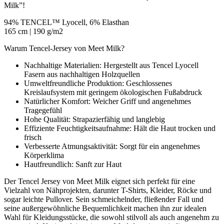
Milk”!
94% TENCEL™ Lyocell, 6% Elasthan
165 cm | 190 g/m2
Warum Tencel-Jersey von Meet Milk?
Nachhaltige Materialien: Hergestellt aus Tencel Lyocell
Fasern aus nachhaltigen Holzquellen
Umweltfreundliche Produktion: Geschlossenes
Kreislaufsystem mit geringem ökologischen Fußabdruck
Natürlicher Komfort: Weicher Griff und angenehmes
Tragegefühl
Hohe Qualität: Strapazierfähig und langlebig
Effiziente Feuchtigkeitsaufnahme: Hält die Haut trocken und
frisch
Verbesserte Atmungsaktivität: Sorgt für ein angenehmes
Körperklima
Hautfreundlich: Sanft zur Haut
Der Tencel Jersey von Meet Milk eignet sich perfekt für eine
Vielzahl von Nähprojekten, darunter T-Shirts, Kleider, Röcke und
sogar leichte Pullover. Sein schmeichelnder, fließender Fall und
seine außergewöhnliche Bequemlichkeit machen ihn zur idealen
Wahl für Kleidungsstücke, die sowohl stilvoll als auch angenehm zu